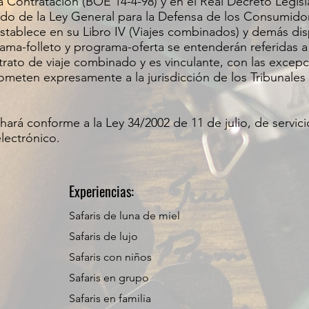
 Contratación (BOE 14-4-98) y en el Real Decreto Legisl
do de la Ley General para la Defensa de los Consumidor
establece en su Libro IV (Viajes combinados) y demás dis
grama-folleto y programa-oferta se entenderán referidas 
trato de viaje combinado y es vinculante, con las excep
someten expresamente a la jurisdicción de los Tribunale
hará conforme a la Ley 34/2002 de 11 de julio, de servici
lectrónico.
Experiencias:
Safaris de luna de miel
Safaris de lujo
Safaris con niños
Safaris en grupo
Safaris en familia