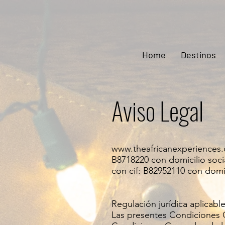
Home
Destinos
Aviso Legal
www.theafricanexperiences
B8718220 con domicilio soc
con cif: B82952110 con domic
Regulación jurídica aplicab
Las presentes Condiciones Ge