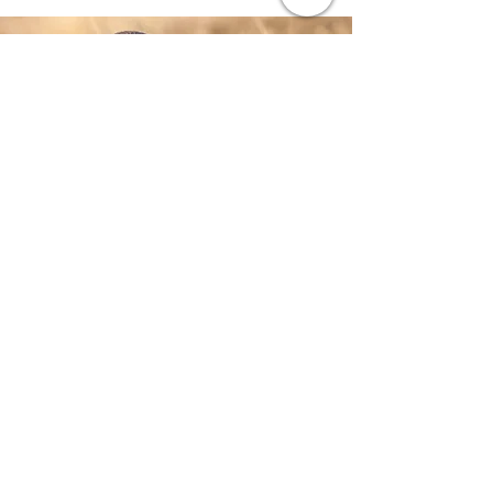
Destinos:
Antártida
Botswana
Congo
Gabón
Guinea Bissau
Isla Mauricio
Kenya