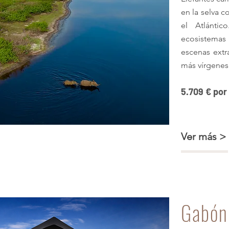
en la selva 
el Atlánti
ecosistemas
escenas extr
más vírgenes
5.709 € por
a y selva en Loango
Ver más >
Gabón