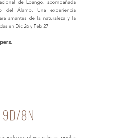
acional de Loango, acompañada
o del Álamo. Una experiencia
para amantes de la naturaleza y la
idas en Dic 26 y Feb 27.
 pers.
n 9D/8N
inando por playas salvajes, gorilas