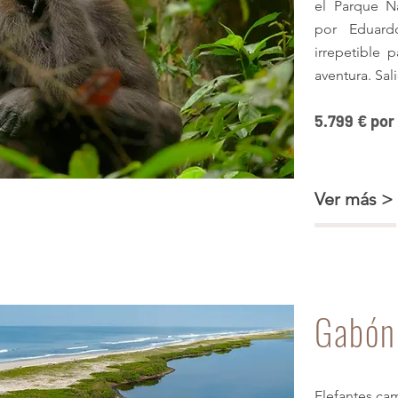
el Parque N
por Eduard
irrepetible 
aventura. Sal
5.799 € por
Loango y Akaka
Ver más >
Gabó
Elefantes cam