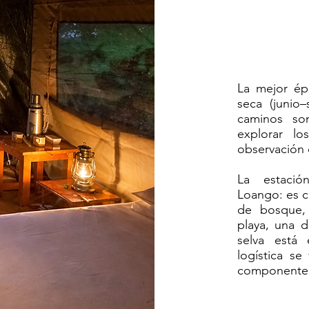
La mejor ép
seca (junio
caminos so
explorar l
observación 
La estación
Loango: es c
de bosque, 
playa, una d
selva está
logística s
componente a