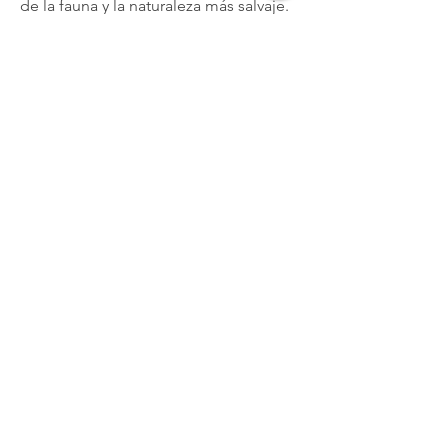
de la fauna y la naturaleza más salvaje.
Desde 11.738 € por pers.
Ver más >
Safari campamentos VIP, Norte
de Tanzania