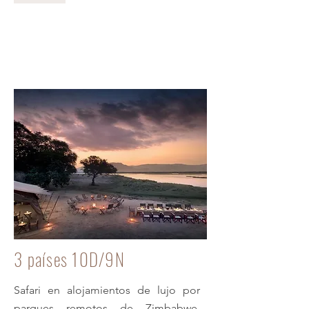
Botswana, Livingstone y Mana
Pools
3 países 10D/9N
Safari en alojamientos de lujo por
parques remotos de Zimbabwe,