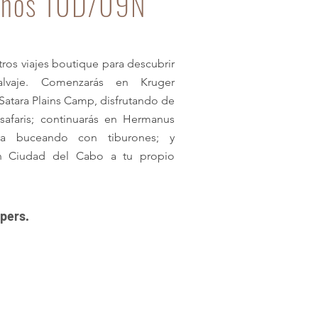
iños 10D/09N
ros viajes boutique para descubrir
salvaje. Comenzarás en Kruger
atara Plains Camp, disfrutando de
 safaris; continuarás en Hermanus
ra buceando con tiburones; y
 en Ciudad del Cabo a tu propio
 pers.