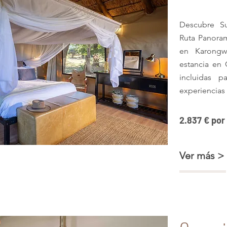
Descubre Su
Ruta Panoram
en Karongw
estancia en
incluidas p
experiencias 
2.837 € por
ca en pareja o familia
Ver más >