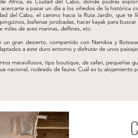
e África, es Ciudad del Cabo, donde podrás explorar
 acercarte a pasar un día a los viñedos de la histórica 
 del Cabo, el camino hacia la Ruta Jardín, que te lle
r pingüinos, ballenas jorobadas, hacer kayak para buscar
e miles de aves marinas, delfines, etc.
 un gran desierto, compartido con Namibia y Botswana
ptados a este duro entorno y disfrutar de unos paisaje
ntos maravillosos, tipo boutique, de safari, pequeñas g
e nacional, rodeado de fauna. Cuál es tu alojamiento p
C