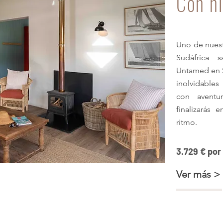
Con n
Uno de nuest
Sudáfrica 
Untamed en S
inolvidables
con aventu
finalizarás
ritmo.
3.729 € por
ica
Ver más >