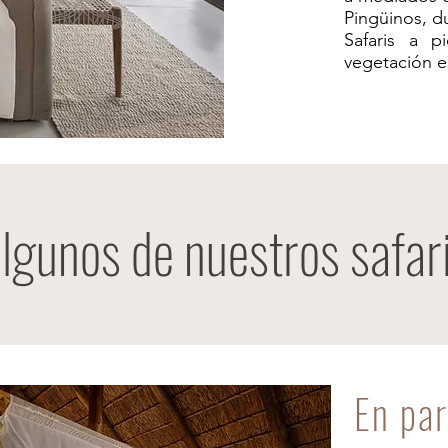
Pingüinos, d
Safaris a p
vegetación e
lgunos de nuestros safar
En pa