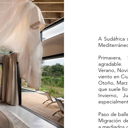
A Sudáfrica 
Mediterráneo
Primavera,
agradable.
Verano, Novi
viento en Ci
Otoño, Marzo
que suele llo
Invierno, J
especialment
Paso de ball
Migración d
a mediados d