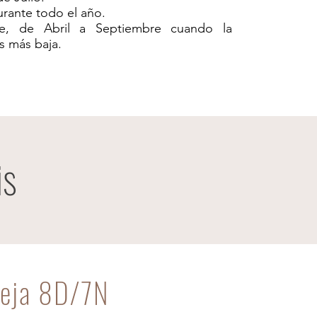
urante todo el año.
ie, de Abril a Septiembre cuando la
s más baja.
is
reja 8D/7N