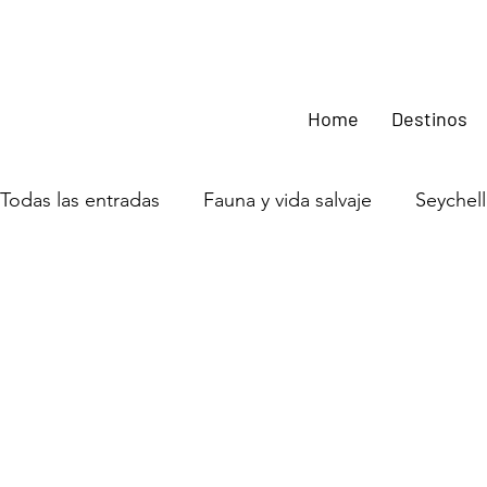
Home
Destinos
Todas las entradas
Fauna y vida salvaje
Seychel
Uganda
Experiencias en África
Ruanda
Zambia
Zimbabwe
Guinea Bissau
Moz