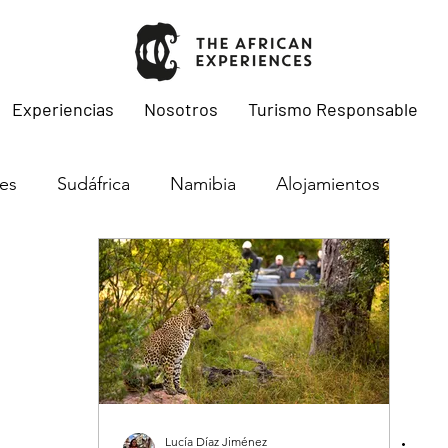
Experiencias
Nosotros
Turismo Responsable
les
Sudáfrica
Namibia
Alojamientos
Migraciones
Botswana
Kenya
Tanzania
ambique
Lucía Díaz Jiménez