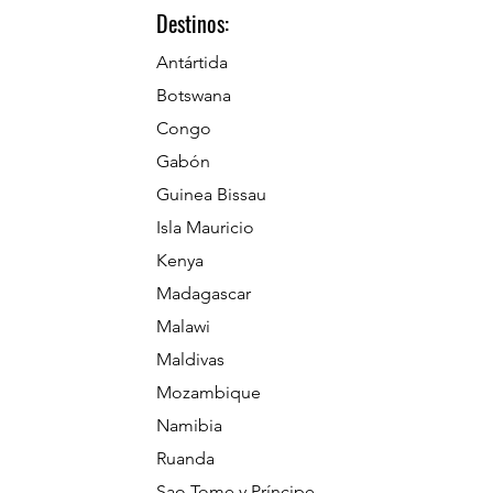
Destinos:
Antártida
Botswana
Congo
Gabón
Guinea Bissau
Isla Mauricio
Kenya
Madagascar
Malawi
Maldivas
Mozambique
Namibia
Ruanda
Sao Tome y Príncipe