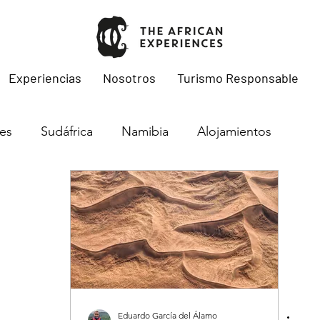
Experiencias
Nosotros
Turismo Responsable
les
Sudáfrica
Namibia
Alojamientos
Migraciones
Botswana
Kenya
Tanzania
ambique
Eduardo García del Álamo