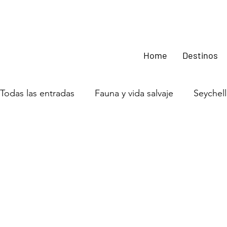
Home
Destinos
Todas las entradas
Fauna y vida salvaje
Seychel
Uganda
Experiencias en África
Ruanda
Zambia
Zimbabwe
Guinea Bissau
Moz