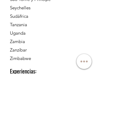
Ruanda
Sao Tome y Príncipe
Seychelles
Sudáfrica
Tanzania
Uganda
Zambia
Zanzíbar
Zimbabwe
Experiencias:
Safaris de luna de miel
Safaris de lujo
Safaris con niños
Safaris en grupo
Safaris en familia