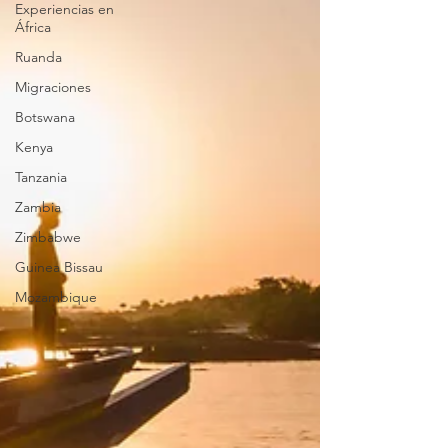
Experiencias en
África
Ruanda
Migraciones
Botswana
Kenya
Tanzania
Zambia
Zimbabwe
Guinea Bissau
Mozambique