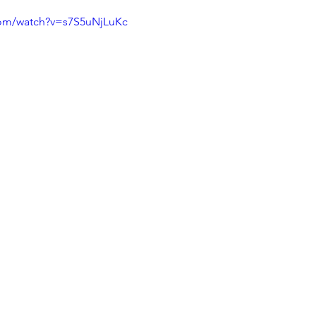
com/watch?v=s7S5uNjLuKc