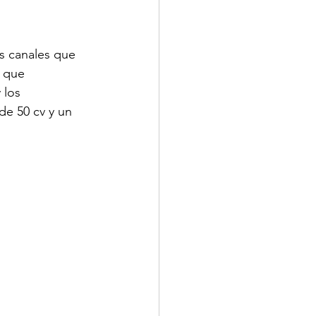
s canales que 
 que 
 los 
e 50 cv y un 