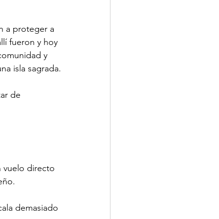
 a proteger a 
lí fueron y hoy 
 comunidad y 
na isla sagrada.
tar de 
 vuelo directo 
eño.
scala demasiado 