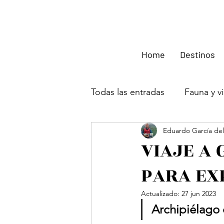
Home
Destinos
Todas las entradas
Fauna y vi
Eduardo García de
Uganda
Experiencias en
VIAJE A 
PARA EX
Zambia
Zimbabwe
Actualizado:
27 jun 2023
Archipiélago 