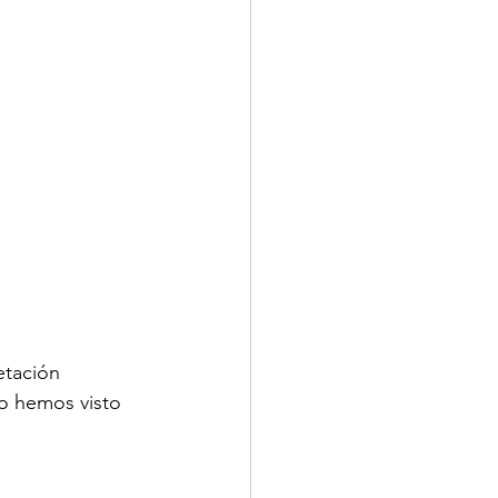
etación 
o hemos visto 