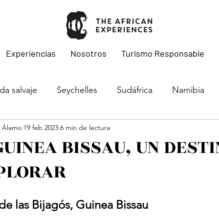
Experiencias
Nosotros
Turismo Responsable
da salvaje
Seychelles
Sudáfrica
Namibia
l Álamo
19 feb 2023
6 min de lectura
 África
Ruanda
Migraciones
Botswana
GUINEA BISSAU, UN DEST
PLORAR
Guinea Bissau
Mozambique
de las Bijagós, Guinea Bissau