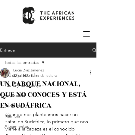
Entrada
Todas las entradas
Lucía Díaz Jiménez
Todas las entradas
22 jul 2021
5 min de lectura
UN PARQUE NACIONAL,
Fauna y vida salvaje
QUE NO CONOCES Y ESTÁ
Seychelles
EN SUDÁFRICA
Sudáfrica
Cuando nos planteamos hacer un 
Namibia
safari en Sudáfrica, lo primero que nos 
Alojamientos
viene a la cabeza es el conocido 