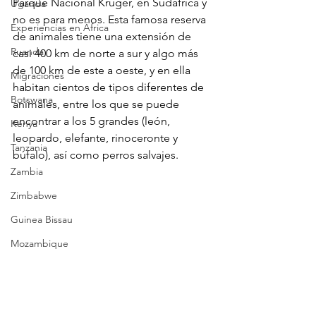
Parque Nacional Kruger, en Sudáfrica y 
Uganda
no es para menos. Esta famosa reserva 
Experiencias en África
de animales tiene una extensión de 
Ruanda
casi 400 km de norte a sur y algo más 
de 100 km de este a oeste, y en ella 
Migraciones
habitan cientos de tipos diferentes de 
Botswana
animales, entre los que se puede 
encontrar a los 5 grandes (león, 
Kenya
leopardo, elefante, rinoceronte y 
Tanzania
búfalo), así como perros salvajes.
Zambia
Zimbabwe
Guinea Bissau
Mozambique